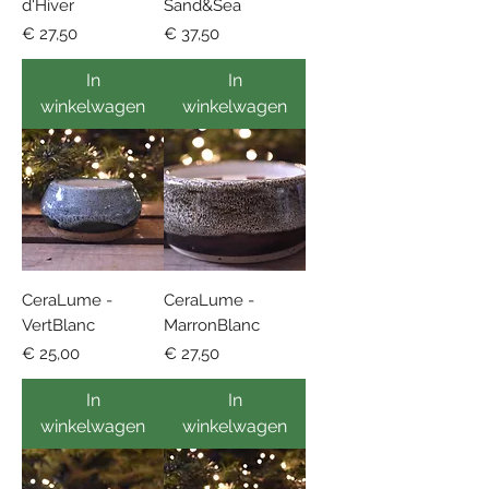
d'Hiver
Sand&Sea
Prijs
Prijs
€ 27,50
€ 37,50
In
In
winkelwagen
winkelwagen
CeraLume -
CeraLume -
VertBlanc
MarronBlanc
Prijs
Prijs
€ 25,00
€ 27,50
In
In
winkelwagen
winkelwagen