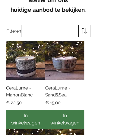
atelier om ons
huidige aanbod te bekijken
.
Filteren
CeraLume -
CeraLume -
MarronBlanc
Sand&Sea
Prijs
Prijs
€ 22,50
€ 15,00
In
In
winkelwagen
winkelwagen