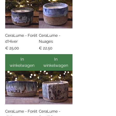
CeraLume - Forêt
CeraLume -
d'Hiver
Nuages
Prijs
Prijs
€ 25,00
€ 22,50
In
In
winkelwagen
winkelwagen
CeraLume - Forêt
CeraLume -