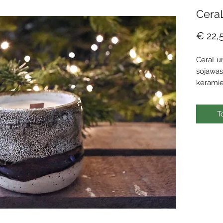
Cera
€ 22,
CeraLu
sojawas
kerami
CeraLum
van duu
T
voor de
Elk met
omhulse
CeraLum
kunstwe
De soja
tot een
dampen 
sojawas