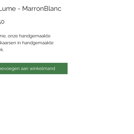
Lume - MarronBlanc
Prijs
50
me, onze handgemaakte
kaarsen in handgemaakte
ek.
e is de perfecte belichaming
rzaamheid, ambacht en respect
oevoegen aan winkelmand
 natuur.
 de hand vervaardigd keramisch
l is uniek, waardoor jouw
e-kaars een exclusief
rk wordt.
waskaars geeft, in tegenstelling
 gewone kaars, geen giftige
tijdens het branden en de
kaars brand ook nog eens 2-3x