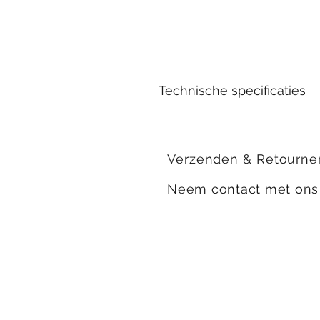
Technische specificaties
Geur:
Kerst & Citrus
Branduren:
Verzenden & Retourne
±50
Afmeting:
Neem contact met on
Hoogte:
6,5 cm
Diameter:
7,5 cm