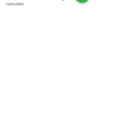
cancelen.
Contactgegevens
Keramiek Atelier Montferland,
Doetinchemseweg, Loerbeek, Nederland
Verzenden & Retourneren
Neem contact met ons op
Algemene voorwaarden
Privacy policy